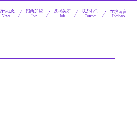
资讯动态
招商加盟
诚聘英才
联系我们
在线留言
News
Join
Job
Contact
Feedback