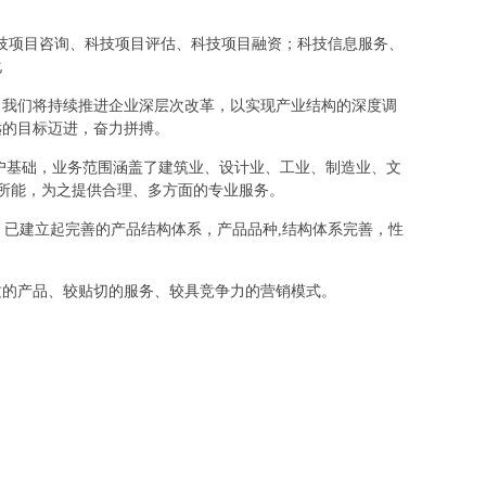
、科技项目咨询、科技项目评估、科技项目融资；科技信息服务、
化
，我们将持续推进企业深层次改革，以实现产业结构的深度调
远的目标迈进，奋力拼搏。
户基础，业务范围涵盖了建筑业、设计业、工业、制造业、文
其所能，为之提供合理、多方面的专业服务。
，已建立起完善的产品结构体系，产品品种,结构体系完善，性
质的产品、较贴切的服务、较具竞争力的营销模式。