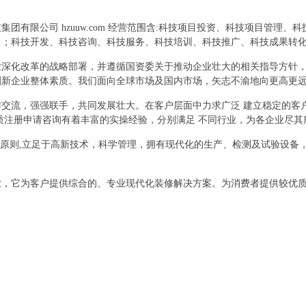
团有限公司 hzuuw.com 经营范围含:科技项目投资、科技项目管理
售；科技开发、科技咨询、科技服务、科技培训、科技推广、科技成果转
业深化改革的战略部署，并遵循国资委关于推动企业壮大的相关指导方针
刷新企业整体素质。我们面向全球市场及国内市场，矢志不渝地向更高更
交流，强强联手，共同发展壮大。在客户层面中力求广泛 建立稳定的客
质注册申请咨询有着丰富的实操经验，分别满足 不同行业，为各企业尽
的原则,立足于高新技术，科学管理，拥有现代化的生产、检测及试验设备
业，它为客户提供综合的、专业现代化装修解决方案。为消费者提供较优